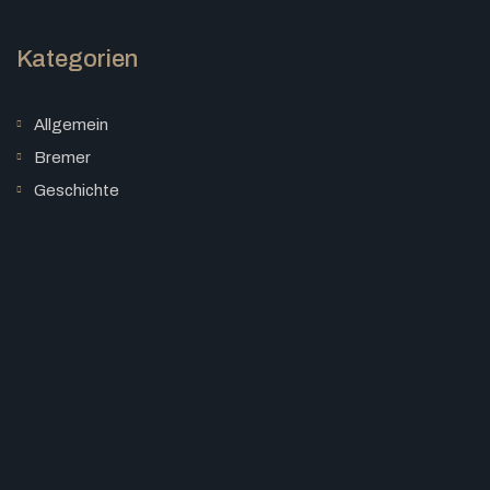
Kategorien
Allgemein
Bremer
Geschichte
Karriere
© 2023 Bremer Stahl- und Metallbau
Datenschutzerklärung
Cookie-Richtlinie (EU)