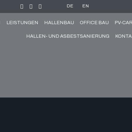
DE
EN
N
LEISTUNGEN
HALLENBAU
OFFICE BAU
PV-CA
HALLEN- UND ASBESTSANIERUNG
KONTA