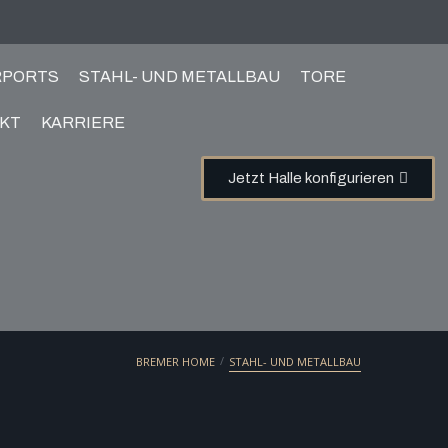
RPORTS
STAHL- UND METALLBAU
TORE
KT
KARRIERE
Jetzt Halle konfigurieren
/
BREMER HOME
STAHL- UND METALLBAU