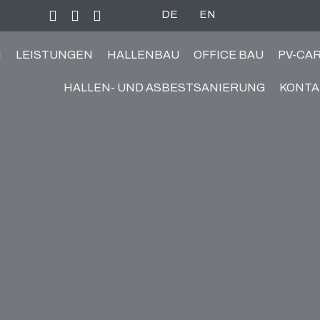
DE
EN
N
LEISTUNGEN
HALLENBAU
OFFICE BAU
PV-CA
HALLEN- UND ASBESTSANIERUNG
KONTA